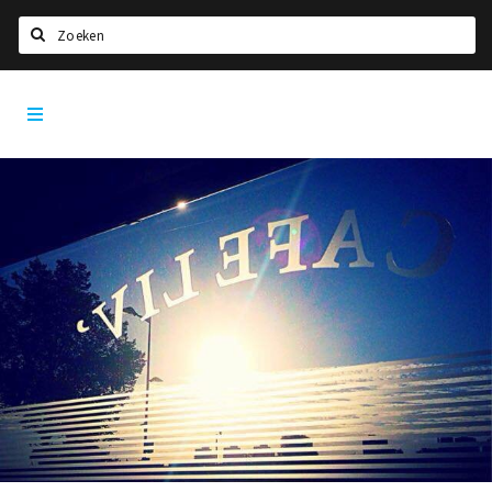
Zoeken
Rotterdam
Home
City
App
Agenda
Deals
Party pics
Nieuws, interviews & blogs
Eten
Drinken
Slapen
Recreatief
Winkels