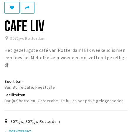
Winkelgebieden
Parkeren
CAFE LIV
Bezienswaardigheden
3071jw
,
Rotterdam
Musea, theaters & podia
Het gezelligste café van Rotterdam! Elk weekend is hier
Uitjes & activiteiten
een feestje! Met elke keer weer een ontzettend gezellige
Toeristische routes
dj!
Natuurgebieden
Baroniepoorten
Soort bar
Bar, Borrelcafé, Feestcafé
Sport
Faciliteiten
Bar (na)borrelen, Garderobe, Te huur voor privé gelegenheden
Andere City Apps
3071jw
,
3071jw
Rotterdam
Inloggen
0684788697