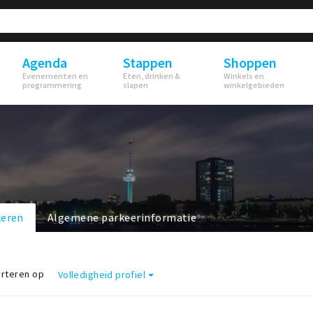
Agenda
Stappen
Shoppen
Evenementen en
Eten, drinken &
Winkels en
programmering
slapen
winkelgebieden
keren
Algemene parkeerinformatie
rteren op
Volledigheid profiel