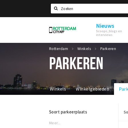
Zoeken
Nieuws
Rotterdam
Scoops, blogs en
interviews
Rotterdam
Winkels
Parkeren
PARKEREN
Winkels
Winkelgebieden
Par
Soort parkeerplaats
So
Meer...