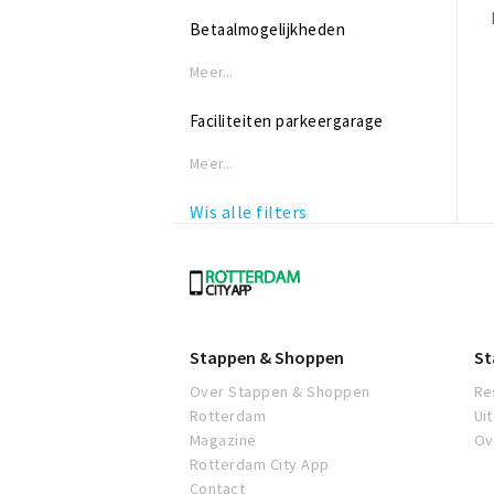
Betaalmogelijkheden
Meer...
Faciliteiten parkeergarage
Meer...
Wis alle filters
Rotterdam
Stappen & Shoppen
St
Over Stappen & Shoppen
Re
Rotterdam
Ui
Magazine
Ov
Rotterdam City App
Contact