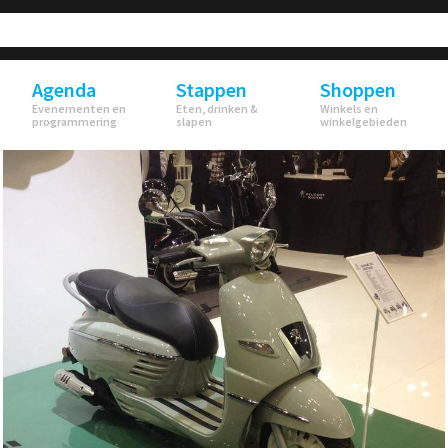
Agenda
Stappen
Shoppen
Evenementen en
Eten, drinken &
Winkels en
programmering
slapen
winkelgebieden