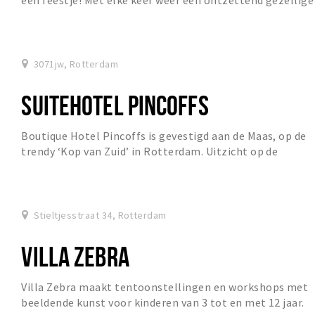
een feestje! Met elke keer weer een ontzettend gezellige
dj!
3071jw, Rotterdam
SUITEHOTEL PINCOFFS
Boutique Hotel Pincoffs is gevestigd aan de Maas, op de
trendy ‘Kop van Zuid’ in Rotterdam. Uitzicht op de
Erasmusbrug. Tripadvisor: #1 hotel van Rott...
Stieltjesstraat 34, Rotterdam
VILLA ZEBRA
Villa Zebra maakt tentoonstellingen en workshops met
beeldende kunst voor kinderen van 3 tot en met 12 jaar.