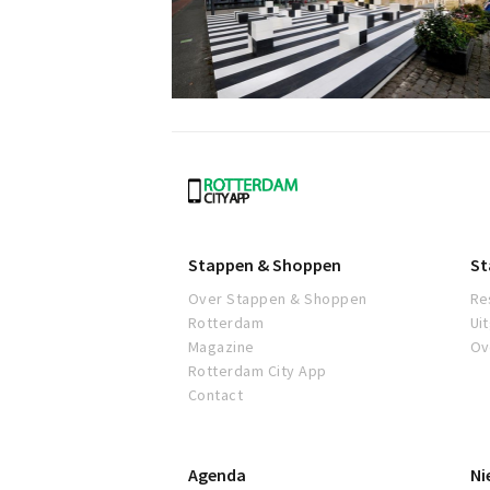
Rotterdam
Stappen & Shoppen
St
Over Stappen & Shoppen
Re
Rotterdam
Ui
Magazine
Ov
Rotterdam City App
Contact
Agenda
Ni