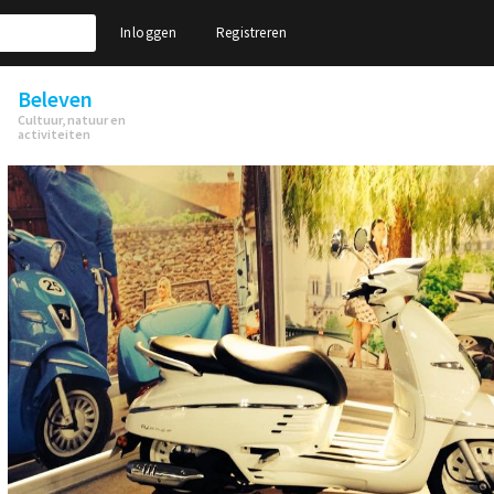
Inloggen
Registreren
Beleven
Cultuur, natuur en
activiteiten