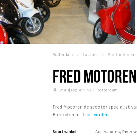
Rotterdam
Locaties
Fred motoren
FRED MOTOREN
Stieltjesplein 7-17
,
Rotterdam
Fred Motoren de scooter specialist 
Barendrecht.
Lees verder
Soort winkel
Accessoires, Divers