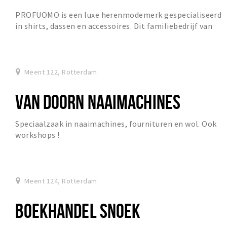
PROFUOMO is een luxe herenmodemerk gespecialiseerd
in shirts, dassen en accessoires. Dit familiebedrijf van
drie generaties staat synoniem voor vakman...
Meent 122, Rotterdam
VAN DOORN NAAIMACHINES
Speciaalzaak in naaimachines, fournituren en wol. Ook
workshops !
Meent 124, Rotterdam
BOEKHANDEL SNOEK