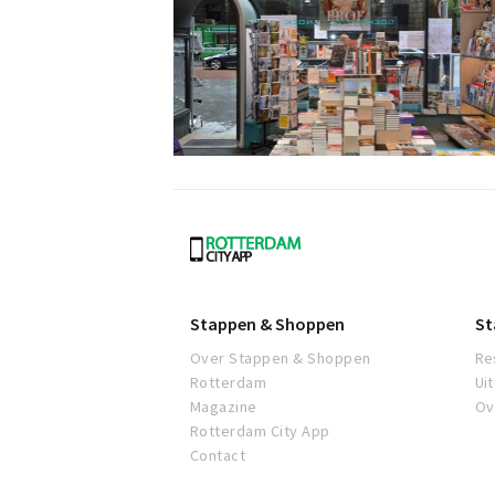
Rotterdam
Stappen & Shoppen
St
Over Stappen & Shoppen
Re
Rotterdam
Ui
Magazine
Ov
Rotterdam City App
Contact