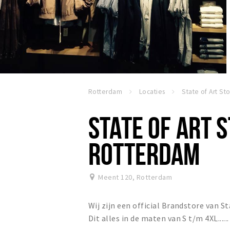
Rotterdam
Locaties
STATE OF ART 
ROTTERDAM
Meent 120
,
Rotterdam
Wij zijn een official Brandstore van S
Dit alles in de maten van S t/m 4XL.....