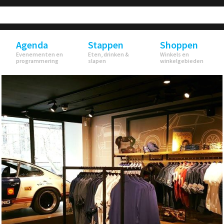
Agenda
Stappen
Shoppen
Evenementen en
Eten, drinken &
Winkels en
programmering
slapen
winkelgebieden