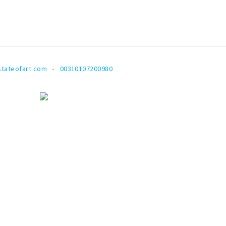
tateofart.com
00310107200980