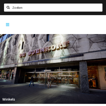
Zoeken
Rotterdam
Home
City
App
Agenda
Deals
Party pics
Nieuws, interviews & blogs
Eten
Drinken
Slapen
Recreatief
Winkels
Winkels