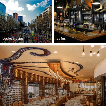
Winkelgebieden
Parkeren
Bezienswaardigheden
Musea, theaters & podia
Leuke lijstjes
cafés
Uitjes & activiteiten
Toeristische routes
Natuurgebieden
Baroniepoorten
Sport
Andere City Apps
Inloggen